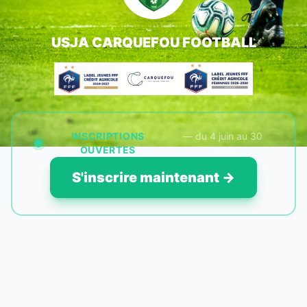
USJA CARQUEFOU FOOTBALL
INSCRIPTIONS
— du 4 juin au 30
OUVERTES
avril
S'inscrire maintenant →