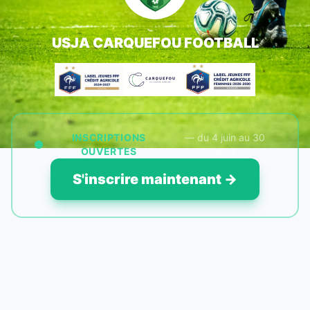
USJA CARQUEFOU FOOTBALL
INSCRIPTIONS
— du 4 juin au 30
OUVERTES
avril
S'inscrire maintenant →