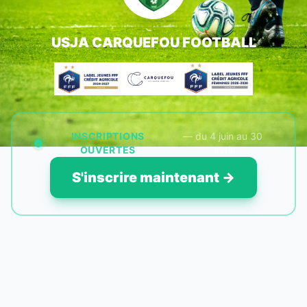
USJA CARQUEFOU FOOTBALL
INSCRIPTIONS
— du 4 juin au 30
OUVERTES
avril
S'inscrire maintenant →