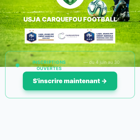
USJA CARQUEFOU FOOTBALL
INSCRIPTIONS
— du 4 juin au 30
OUVERTES
avril
S'inscrire maintenant →