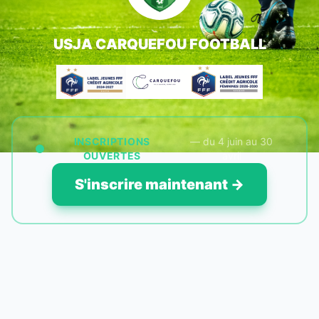
USJA CARQUEFOU FOOTBALL
INSCRIPTIONS
— du 4 juin au 30
OUVERTES
avril
S'inscrire maintenant →