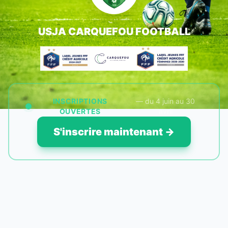
USJA CARQUEFOU FOOTBALL
INSCRIPTIONS
— du 4 juin au 30
OUVERTES
avril
S'inscrire maintenant →